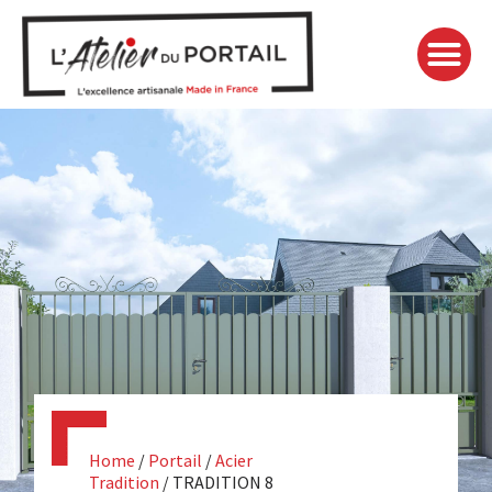
DEVIS GRATUIT
GARDE-CORPS
VOS PROJETS
L’ATELIER PRÈS DE CHEZ VOUS
FORMULAIRE DE CONTACT
Home
/
Portail
/
Acier
Tradition
/ TRADITION 8