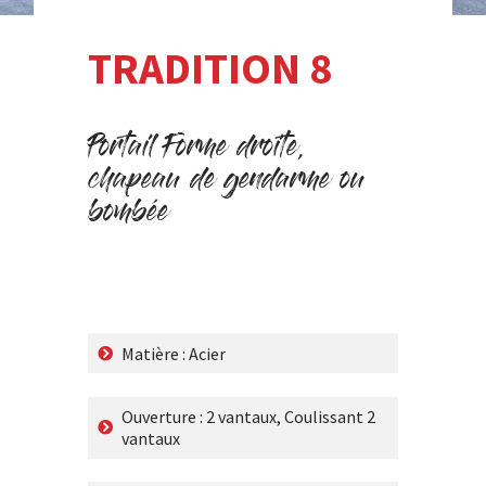
TRADITION 8
Portail Forme droite,
chapeau de gendarme ou
bombée
Battant 2 Vantaux
Coulissant 2 Vantaux
Matière : Acier
Ouverture : 2 vantaux, Coulissant 2
vantaux