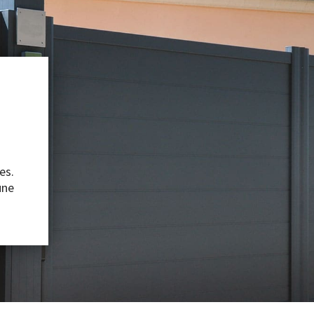
es.
une