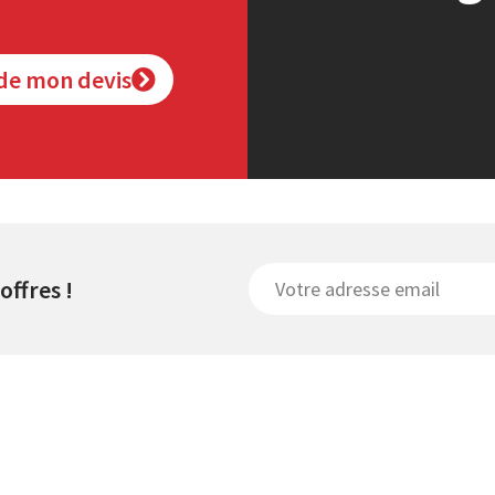
de mon devis
offres !