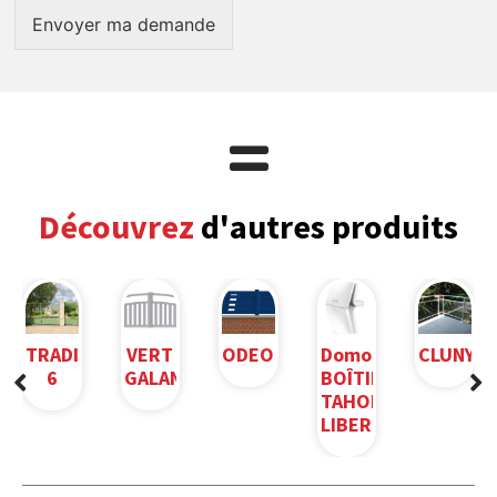
Envoyer ma demande
Découvrez
d'autres produits
ODEON
TRADITION
VERT
Domotique
CLUNY
6
GALANT
BOÎTIER
TAHOMA
LIBERTÉ